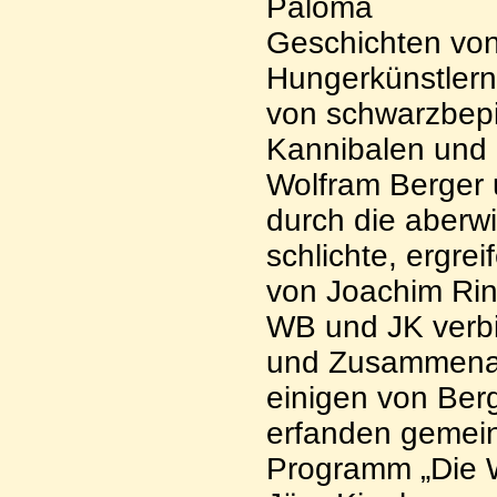
Paloma
Geschichten vo
Hungerkünstlern
von schwarzbepi
Kannibalen und
Wolfram Berger 
durch die aberw
schlichte, ergr
von Joachim Rin
WB und JK verbi
und Zusammenarb
einigen von Ber
erfanden gemein
Programm „Die 