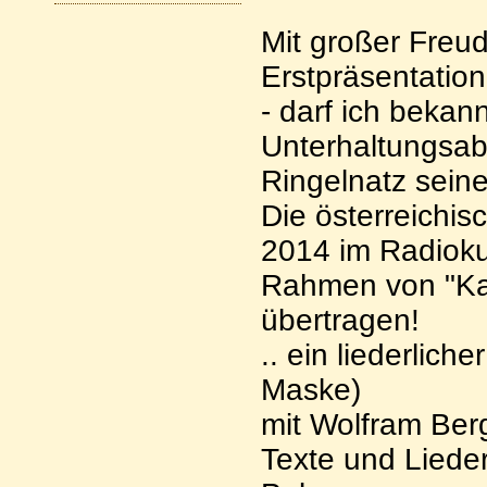
Mit großer Freu
Erstpräsentatio
- darf ich bekan
Unterhaltungsab
Ringelnatz seine
Die österreichis
2014 im Radiokul
Rahmen von "Kab
übertragen!
.. ein liederlic
Maske)
mit Wolfram Ber
Texte und Liede