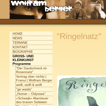
"Ringelnatz"
HOME
NEWS
TERMINE
KONTAKT
BIOGRAPHIE
GROSS- UND
KLEINKUNST
Programme
"Der Gaulschreck im
Rosennetz"
Vortrag über nichts |
Franui | Wolfram Berger
wolfi, wolfi & wolfi
"ge waida"
„Homer – Odyssee"
»Schwejk« Abenteuer
des braven Soldaten