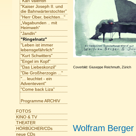
"Karl Valentin"
"Kaiser Joseph II. und
die Bahnwärterstochter"
"Herr Ober, beichten..."
„Vagabunden .. mit
Heimweh“
"Jandln"
"Ringelnatz"
"Leben ist immer
lebensgefährlich"
"Kurt Schwitters"
"Engel im Kopf"
"Das Liebeskonzil"
Coverbild: Giuseppe Reichmuth, Zürich
"Die Großherzogin ..."
"... leuchtet - ein
Adventevent"
"Come back Liza"
Programme ARCHIV
FOTOS
KINO & TV
THEATER
Wolfram Berger 
HÖRBÜCHER/CDs
neue CDs