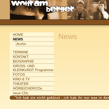
News
HOME
NEWS
Archiv
TERMINE
KONTAKT
BIOGRAPHIE
GROSS- UND
KLEINKUNST Programme
FOTOS
KINO & TV
THEATER
HÖRBÜCHER/CDs
neue CDs
"Ich hab sie nicht geküsst - ich hab ihr nur was in de