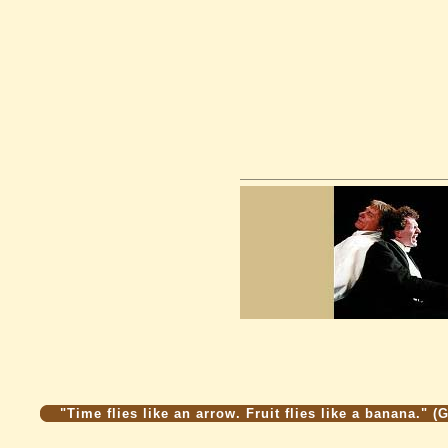
"Time flies like an arrow. Fruit flies like a banana." 