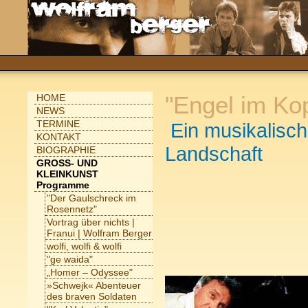
"Engel im Kop
HOME
NEWS
TERMINE
Ein musikalisch
KONTAKT
Landschaft
BIOGRAPHIE
GROSS- UND
KLEINKUNST
Programme
"Der Gaulschreck im
Rosennetz"
Vortrag über nichts |
Franui | Wolfram Berger
wolfi, wolfi & wolfi
"ge waida"
„Homer – Odyssee"
»Schwejk« Abenteuer
des braven Soldaten