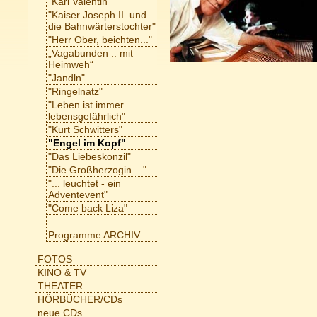
"Karl Valentin"
"Kaiser Joseph II. und
die Bahnwärterstochter"
"Herr Ober, beichten..."
„Vagabunden .. mit
Heimweh“
"Jandln"
"Ringelnatz"
"Leben ist immer
lebensgefährlich"
"Kurt Schwitters"
"Engel im Kopf"
"Das Liebeskonzil"
"Die Großherzogin ..."
"... leuchtet - ein
Adventevent"
"Come back Liza"
Programme ARCHIV
FOTOS
KINO & TV
THEATER
HÖRBÜCHER/CDs
neue CDs