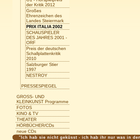
der Kritik 2012
Großes
Ehrenzeichen des
Landes Steiermark
PRIX ITALIA 2002
SCHAUSPIELER
DES JAHRES 2001 -
ORF
Preis der deutschen
Schallplattenkritik
2010
Salzburger Stier
1997
NESTROY
PRESSESPIEGEL
GROSS- UND
KLEINKUNST Programme
FOTOS
KINO & TV
THEATER
HÖRBÜCHER/CDs
neue CDs
"Ich hab sie nicht geküsst - ich hab ihr nur was in de