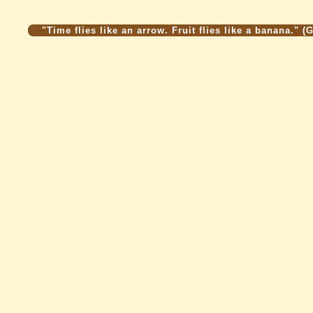
"Time flies like an arrow. Fruit flies like a banana." 