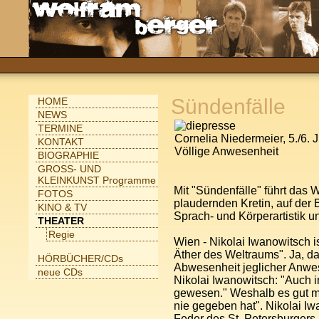
Sündenfälle
HOME
NEWS
TERMINE
Cornelia Niedermeier, 5./6. 
KONTAKT
Völlige Anwesenheit
BIOGRAPHIE
GROSS- UND
KLEINKUNST Programme
Mit "Sündenfälle" führt das
FOTOS
plaudernden Kretin, auf der
KINO & TV
Sprach- und Körperartistik u
THEATER
Regie
Wien - Nikolai Iwanowitsch is
Äther des Weltraums". Ja, da
HÖRBÜCHER/CDs
Abwesenheit jeglicher Anwes
neue CDs
Nikolai Iwanowitsch: "Auch i
gewesen." Weshalb es gut mö
nie gegeben hat". Nikolai I
Feder des St. Petersburgers 