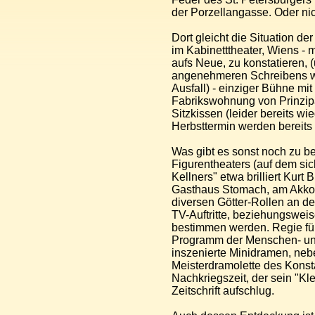
der Porzellangasse. Oder nic
Dort gleicht die Situation d
im Kabinetttheater, Wiens - 
aufs Neue, zu konstatieren, 
angenehmeren Schreibens we
Ausfall) - einziger Bühne mi
Fabrikswohnung von Prinzipal
Sitzkissen (leider bereits w
Herbsttermin werden bereits
Was gibt es sonst noch zu b
Figurentheaters (auf dem s
Kellners" etwa brilliert Kur
Gasthaus Stomach, am Akkor
diversen Götter-Rollen an de
TV-Auftritte, beziehungsweis
bestimmen werden. Regie füh
Programm der Menschen- un
inszenierte Minidramen, neb
Meisterdramolette des Konsta
Nachkriegszeit, der sein "Kle
Zeitschrift aufschlug.