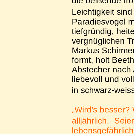
die beißende Iro
Leichtigkeit sin
Paradiesvogel mit
tiefgründig, hei
vergnüglichen T
Markus Schirmer 
formt, holt Bee
Abstecher nach A
liebevoll und vo
in schwarz-weis
„Wird’s besser? 
alljährlich. Seie
lebensgefährlich