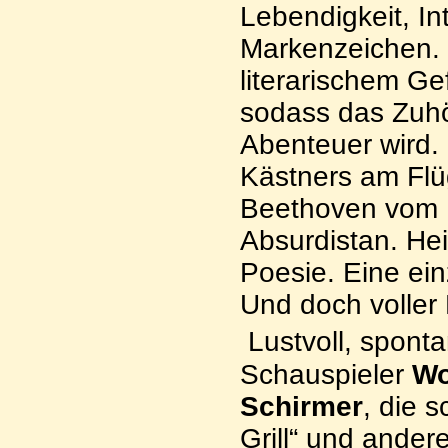
Lebendigkeit, Int
Markenzeichen. 
literarischem Gef
sodass das Zuhö
Abenteuer wird.
Kästners am Flüge
Beethoven vom 
Absurdistan. Heiß
Poesie. Eine ei
Und doch voller
Lustvoll, spont
Schauspieler
Wo
Schirmer
, die 
Grill“ und ander