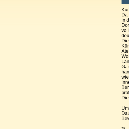
Kün
Da 
in 
Dor
vol
deu
Die
Kün
Ate
Wol
Län
Gar
han
wie
inn
Ber
prof
Die
Um
Dau
Bewe
**