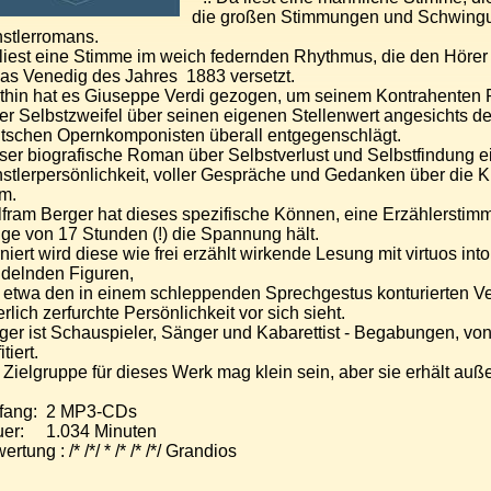
die großen Stimmungen und Schwingu
stlerromans.
liest eine Stimme im weich federnden Rhythmus, die den Hörer
das Venedig des Jahres 1883 versetzt.
thin hat es Giuseppe Verdi gezogen, um seinem Kontrahenten
ler Selbstzweifel über seinen eigenen Stellenwert angesichts d
tschen Opernkomponisten überall entgegenschlägt.
ser biografische Roman über Selbstverlust und Selbstfindung e
stlerpersönlichkeit, voller Gespräche und Gedanken über die K
m.
fram Berger hat dieses spezifische Können, eine Erzählerstimm
ge von 17 Stunden (!) die Spannung hält.
niert wird diese wie frei erzählt wirkende Lesung mit virtuos int
delnden Figuren,
 etwa den in einem schleppenden Sprechgestus konturierten Ve
erlich zerfurchte Persönlichkeit vor sich sieht.
ger ist Schauspieler, Sänger und Kabarettist - Begabungen, v
itiert.
 Zielgruppe für dieses Werk mag klein sein, aber sie erhält a
fang: 2 MP3-CDs
er: 1.034 Minuten
rtung : /* /*/ * /* /* /*/ Grandios