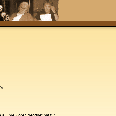
r«
 all ihre Poren geöffnet hat für