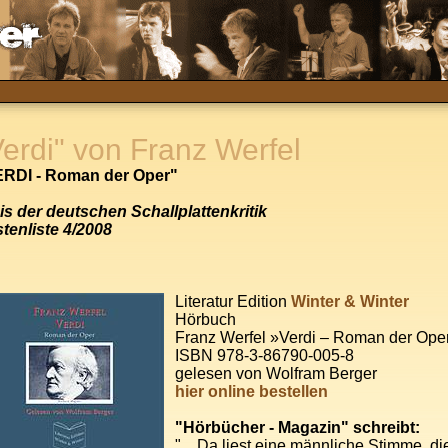
Verdi" von Franz Werfel
RDI - Roman der Oper"
is der deutschen Schallplattenkritik
tenliste 4/2008
Literatur Edition
Winter & Winter
Hörbuch
Franz Werfel »Verdi – Roman der Ope
ISBN 978-3-86790-005-8
gelesen von Wolfram Berger
hier
online bestellen
"Hörbücher - Magazin" schreibt:
" .. Da liest eine männliche Stimme, die