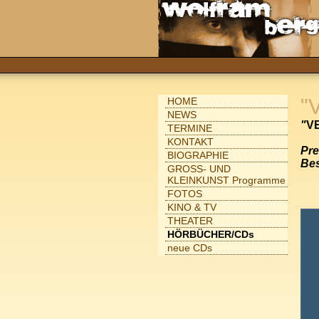
"
HOME
NEWS
"
VE
TERMINE
KONTAKT
Pre
BIOGRAPHIE
Bes
GROSS- UND
KLEINKUNST Programme
FOTOS
KINO & TV
THEATER
HÖRBÜCHER/CDs
neue CDs