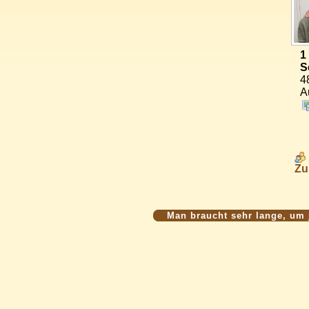
1
S
4
A
Zu
Man braucht sehr lange, um 