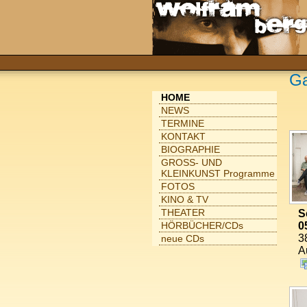
Ga
HOME
NEWS
TERMINE
KONTAKT
BIOGRAPHIE
GROSS- UND
KLEINKUNST Programme
FOTOS
KINO & TV
THEATER
S
0
HÖRBÜCHER/CDs
3
neue CDs
A